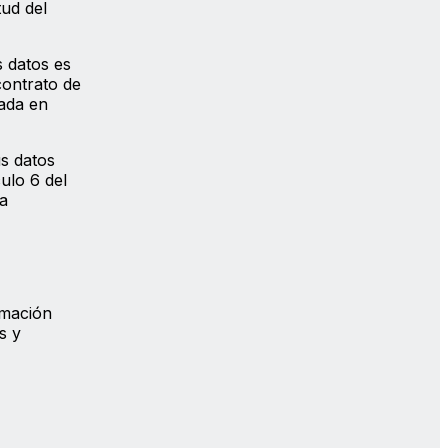
tud del
s datos es
contrato de
zada en
s datos
ulo 6 del
La
rmación
s y