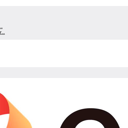
..
...