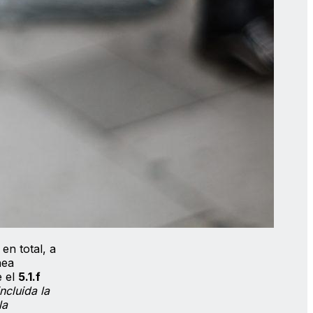
n total, a
nea
 el
5.1.f
ncluida la
la