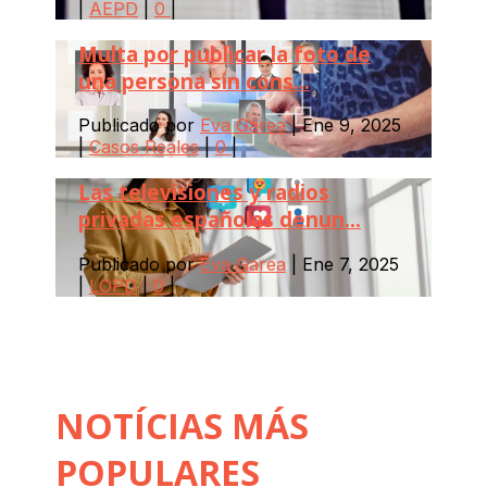
|
AEPD
|
0
|
Multa por publicar la foto de
una persona sin cons...
Publicado por
Eva Garea
|
Ene 9, 2025
|
Casos Reales
|
0
|
Las televisiones y radios
privadas españolas denun...
Publicado por
Eva Garea
|
Ene 7, 2025
|
LOPD
|
0
|
NOTÍCIAS MÁS
POPULARES