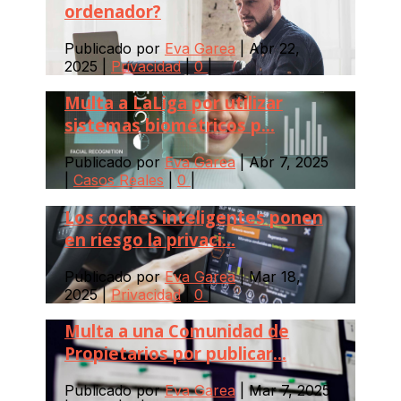
ordenador?
Publicado por
Eva Garea
|
Abr 22,
2025
|
Privacidad
|
0
|
Multa a LaLiga por utilizar
sistemas biométricos p...
Publicado por
Eva Garea
|
Abr 7, 2025
|
Casos Reales
|
0
|
Los coches inteligentes ponen
en riesgo la privaci...
Publicado por
Eva Garea
|
Mar 18,
2025
|
Privacidad
|
0
|
Multa a una Comunidad de
Propietarios por publicar...
Publicado por
Eva Garea
|
Mar 7, 2025