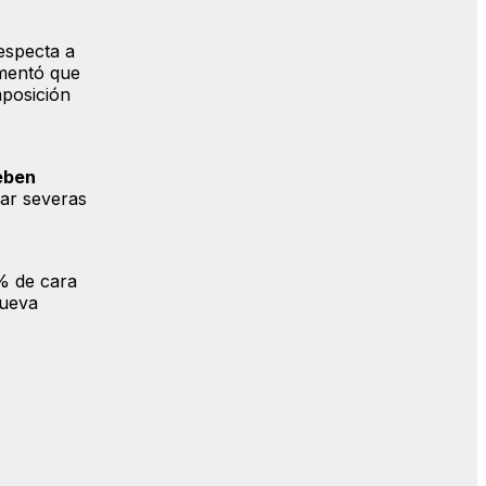
especta a
mentó que
mposición
eben
ar severas
0% de cara
nueva