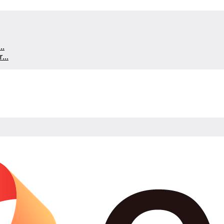
..
...