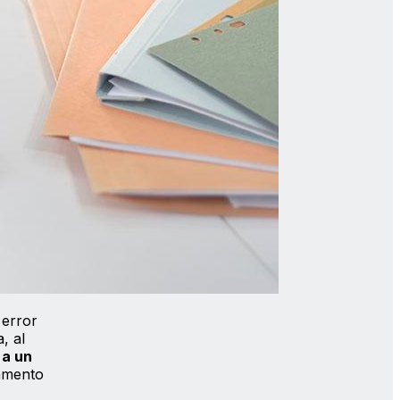
 error
, al
 a un
lamento