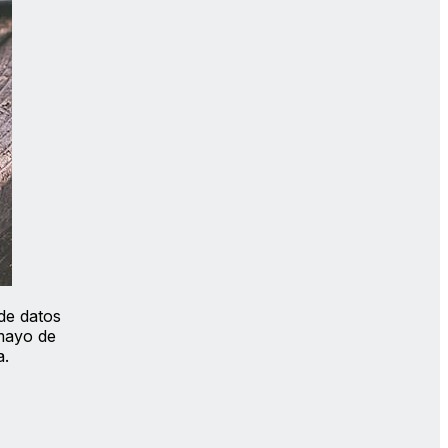
de datos
mayo de
a.