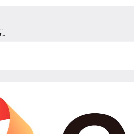
..
...