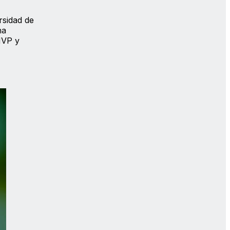
rsidad de
ha
MVP y