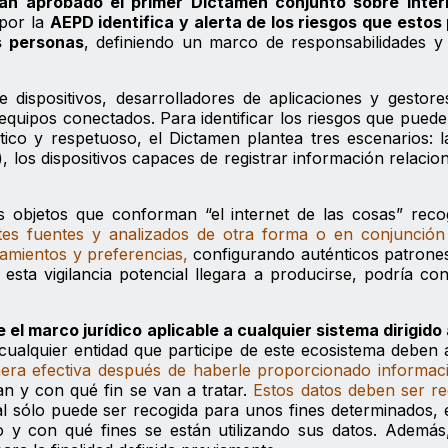
an aprobado el primer Dictamen conjunto sobre inter
 por la
AEPD identifica y alerta de los riesgos que esto
s personas
, definiendo un marco de responsabilidades y
e dispositivos, desarrolladores de aplicaciones y gestor
s equipos conectados. Para identificar los riesgos que puede
tico y respetuoso, el Dictamen plantea tres escenarios: 
 los dispositivos capaces de registrar información relacio
s objetos que conforman “el internet de las cosas” reco
tes fuentes y analizados de otra forma o en conjunción
amientos y preferencias,
configurando auténticos patrones
esta vigilancia potencial llegara a producirse, podría con
l marco jurídico aplicable a cualquier sistema dirigido
cualquier entidad que participe de este ecosistema deben
era efectiva después de haberle proporcionado informaci
n y con qué fin se van a tratar.
Estos datos deben ser r
l sólo puede ser recogida para unos fines determinados, e
o y con qué fines se están utilizando sus datos. Además