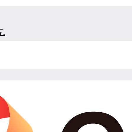
..
...