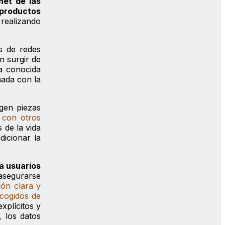
net de las
s productos
 realizando
es de redes
n surgir de
la conocida
nada con la
gen piezas
 con otros
 de la vida
dicionar la
 a usuarios
 asegurarse
ón clara y
ecogidos de
xplícitos y
, los datos