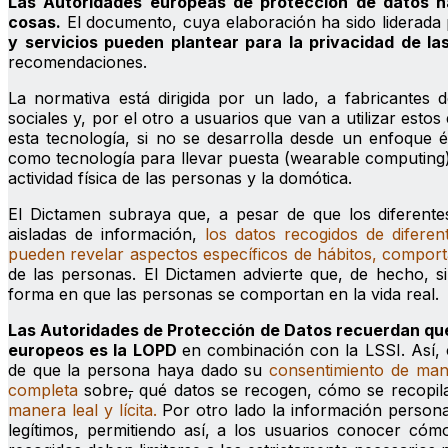
Las Autoridades europeas de protección de datos h
cosas.
El documento, cuya elaboración ha sido liderada
y servicios pueden plantear para la privacidad de la
recomendaciones.
La normativa está dirigida por un lado, a fabricantes d
sociales y, por el otro a usuarios que van a utilizar esto
esta tecnología, si no se desarrolla desde un enfoque é
como tecnología para llevar puesta (wearable computing),
actividad física de las personas y la domótica.
El Dictamen subraya que, a pesar de que los diferente
aisladas de información,
los datos recogidos de diferen
pueden revelar aspectos específicos de hábitos, comport
de las personas. El Dictamen advierte que, de hecho, si 
forma en que las personas se comportan en la vida real.
Las Autoridades de Protección de Datos recuerdan que e
europeos es la LOPD
en combinación con la LSSI. Así, 
de que la persona haya dado su
consentimiento de man
completa
sobre
,
qué datos se recogen, cómo se recopila
manera leal y lícita.
Por otro lado la información persona
legítimos, permitiendo así, a los usuarios conocer cóm