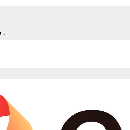
..
...