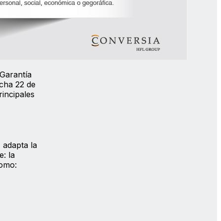
 Garantía
echa 22 de
rincipales
 adapta la
: la
como: