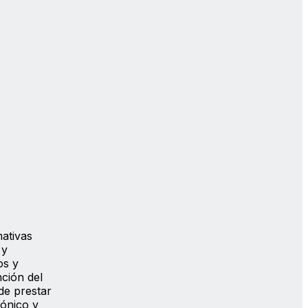
mativas
 y
os y
ción del
de prestar
rónico y