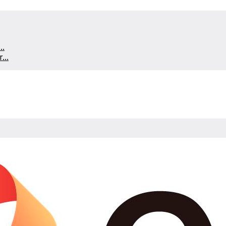
..
...