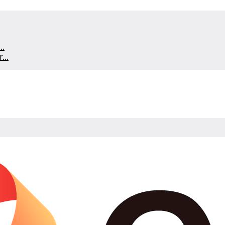
..
...