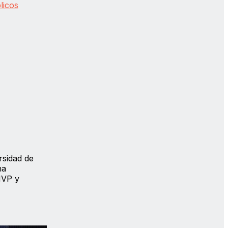
licos
rsidad de
ha
MVP y