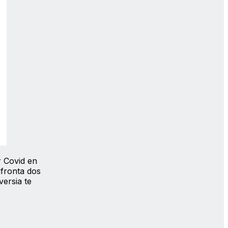
r Covid en
afronta dos
ersia te