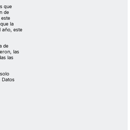
as que
ón de
 este
 que la
l año, este
a de
eron, las
as las
solo
e Datos