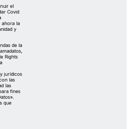
nuir el
dar Covid
a
 ahora la
anidad y
ndas de la
clamadatos,
e Rights
na
 jurídicos
con las
ad las
para fines
Datos».
os que