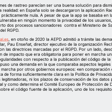
ones de rastreo parecían ser una buena solución para dismi
a realidad: en España solo se descargaron la aplicación Ra
 prácticamente nula. A pesar de que la app se basaba en l
ulneraba en ningún momento la privacidad de los usuarios,
rto dos procesos sancionadores contra el Ministerio de S
 del RGPD.
al.es
, en otoño de 2020 la AEPD admitió a trámite las dema
lar, Pau Enseñat, director ejecutivo de la organización Re
on las directrices marcadas por el RGPD. Por un lado, desd
ión de impacto que era obligatoria para poner en marcha u
regularidades con respecto a la publicación del código de la
erpuso una demanda en la que comparaba aspectos legales y
en marcha por otros gobiernos europeos: «en comparación 
ca de forma suficientemente clara en la Política de Privacid
es legitimadoras, ni los plazos de conservación de los datos 
os, tal y como determina el Comité Europeo de Protección de 
sobre el código fuente de la aplicación, uno de los requisit