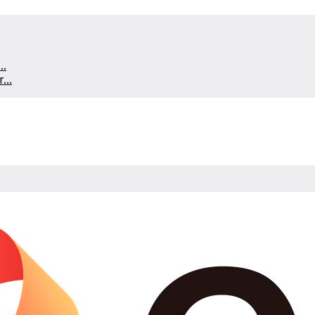
..
...