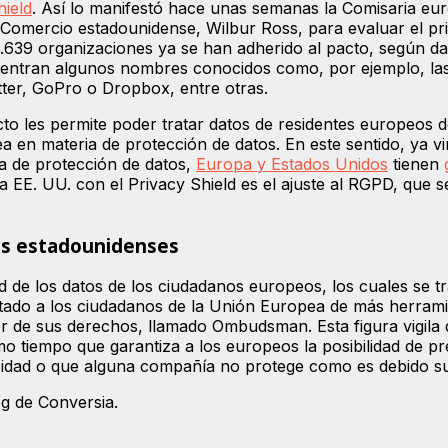
hield
. Así lo manifestó hace unas semanas la Comisaria eu
de Comercio estadounidense, Wilbur Ross, para evaluar el p
.639 organizaciones ya se han adherido al pacto, según da
ncuentran algunos nombres conocidos como, por ejemplo, la
ter, GoPro o Dropbox, entre otras.
to les permite poder tratar datos de residentes europeos 
ea en materia de protección de datos. En este sentido, ya v
ia de protección de datos,
Europa y Estados Unidos
tienen
ta EE. UU. con el Privacy Shield es el ajuste al RGPD, que s
as estadounidenses
ad de los datos de los ciudadanos europeos, los cuales se t
otado a los ciudadanos de la Unión Europea de más herram
r de sus derechos, llamado Ombudsman. Esta figura vigila
 tiempo que garantiza a los europeos la posibilidad de pr
cidad o que alguna compañía no protege como es debido su
og de Conversia.