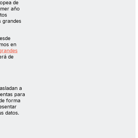
ropea de
rimer año
tos
s grandes
desde
imos en
grandes
erá de
rasladan a
ientas para
 de forma
esentar
s datos.