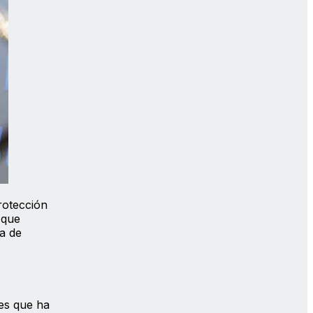
rotección
 que
ia de
es que ha