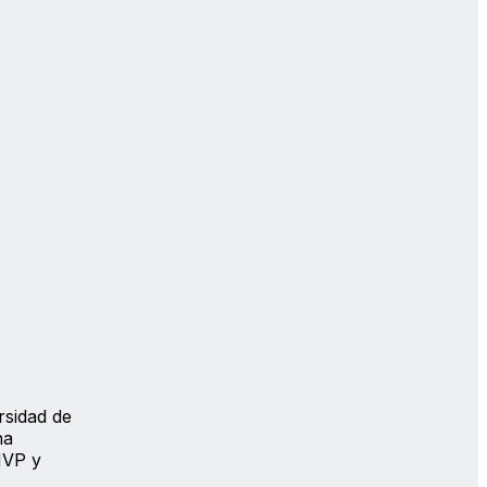
rsidad de
ha
MVP y