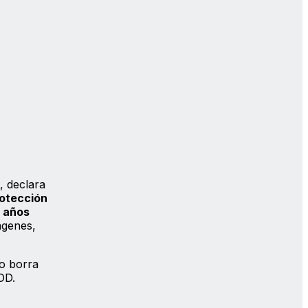
, declara
rotección
4 años
ágenes,
no borra
DD.