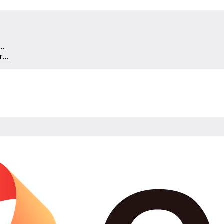
..
...