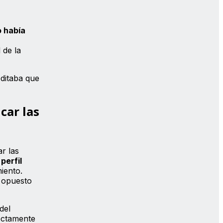
o había
 de la
ditaba que
car las
r las
perfil
iento.
a opuesto
del
ectamente